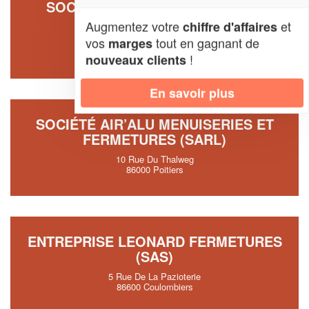
SOCIÉTÉ FERMETURE DOCKING
SERVICE (SAS)
Augmentez votre
et
chiffre d'affaires
vos
tout en gagnant de
marges
63 Rue Du Vercors
86240 Fontaine-le-Comte
!
nouveaux clients
En savoir plus
SOCIÉTÉ AIR’ALU MENUISERIES ET
FERMETURES (SARL)
10 Rue Du Thalweg
86000 Poitiers
ENTREPRISE LEONARD FERMETURES
(SAS)
5 Rue De La Pazioterie
86600 Coulombiers