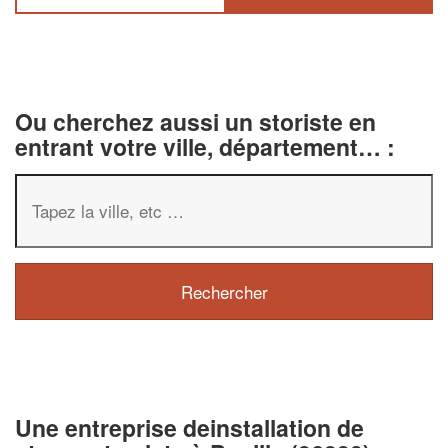
Ou cherchez aussi un storiste en
entrant votre ville, département… :
✕
Vous êtes un
professionnel ?
Augmentez votre
chiffre d'affa
vos
tout en gagnant d
marges
!
nouveaux clients
En savoir plus
Une entreprise deinstallation de