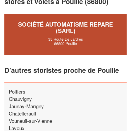
stores et volets à Pouille (86800)
SOCIÉTÉ AUTOMATISME REPARE
(SARL)
35 Route De Jardres
86800 Pouille
D’autres storistes proche de Pouille
Poitiers
Chauvigny
Jaunay-Marigny
Chatellerault
Vouneuil-sur-Vienne
Lavoux