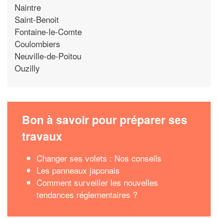
Naintre
Saint-Benoit
Fontaine-le-Comte
Coulombiers
Neuville-de-Poitou
Ouzilly
Bon à savoir pour préparer ses
travaux
Changer ses volets : Nos conseils
Les panneaux japonais
Comment surveiller les nouvelles
tendances réglementaires ?