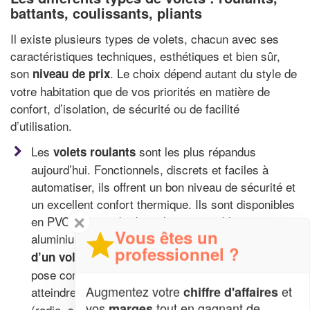
battants, coulissants, pliants
Il existe plusieurs types de volets, chacun avec ses
caractéristiques techniques, esthétiques et bien sûr,
son
. Le choix dépend autant du style de
niveau de prix
votre habitation que de vos priorités en matière de
confort, d’isolation, de sécurité ou de facilité
d’utilisation.
Les
sont les plus répandus
volets roulants
aujourd’hui. Fonctionnels, discrets et faciles à
automatiser, ils offrent un bon niveau de sécurité et
un excellent confort thermique. Ils sont disponibles
✕
en PVC, pour un budget plus accessible, ou en
Vous êtes un
aluminium, pour une meilleure robustesse. Le
prix
professionnel ?
débute autour de
,
d’un volet roulant manuel
150 €
pose comprise, tandis qu’un modèle motorisé peut
Augmentez votre
et
chiffre d'affaires
atteindre
selon la technologie choisie
300 à 600 €
vos
tout en gagnant de
marges
(radio, solaire, connectée). Plus les dimensions