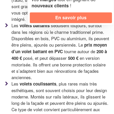
!
nouveaux clients
sont grandes, plus le tarif grimpe, notamment si
vous optez pour un modèle sur mesure avec coffre
En savoir plus
intégré.
Les
séduisent toujours, surtout
volets battants
dans les régions où le charme traditionnel prime.
Disponibles en bois, PVC ou aluminium, ils peuvent
être pleins, ajourés ou persiennés. Le
prix moyen
tourne autour de
d’un volet battant en PVC
200 à
posé, et peut dépasser
en version
400 €
500 €
motorisée. Ils offrent une bonne protection solaire
et s’adaptent bien aux rénovations de façades
anciennes.
Les
, plus rares mais très
volets coulissants
esthétiques, sont souvent choisis pour leur design
moderne. Montés sur rails latéraux, ils glissent le
long de la façade et peuvent être pleins ou ajourés.
Ce type de volet convient particulièrement aux