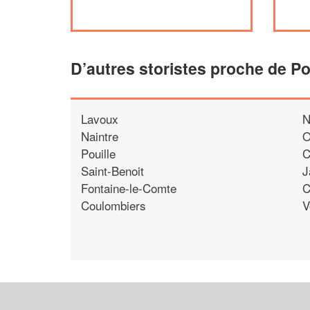
D’autres storistes proche de Po
Lavoux
N
Naintre
O
Pouille
C
Saint-Benoit
J
Fontaine-le-Comte
C
Coulombiers
V