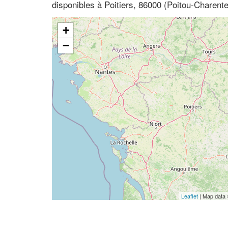
disponibles à Poitiers, 86000 (Poitou-Charent
+
−
Leaflet
| Map data