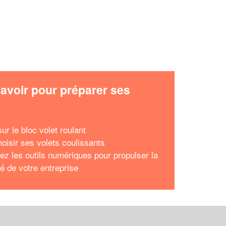
avoir pour préparer ses
x
ur le bloc volet roulant
hoisir ses volets coulissants
sez les outils numériques pour propulser la
ité de votre entreprise