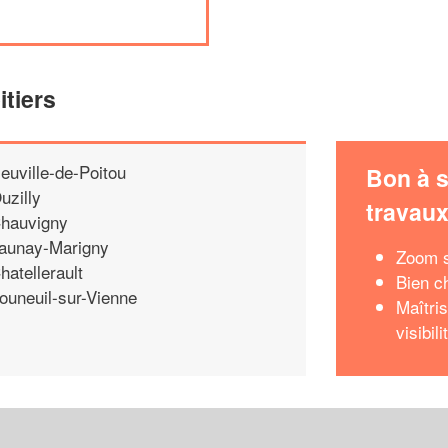
itiers
euville-de-Poitou
Bon à s
uzilly
travau
hauvigny
aunay-Marigny
Zoom s
hatellerault
Bien c
ouneuil-sur-Vienne
Maîtri
visibil