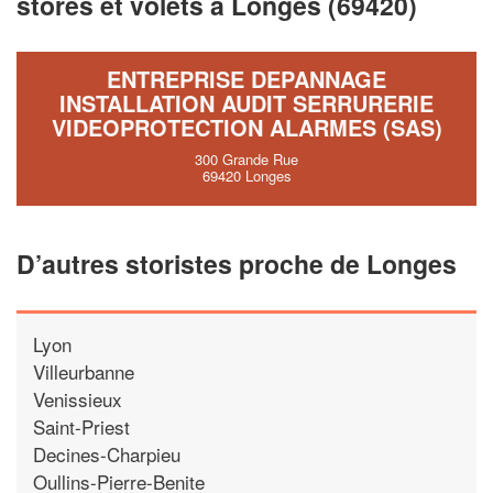
stores et volets à Longes (69420)
vos
tout en gagnant de
marges
!
nouveaux clients
ENTREPRISE DEPANNAGE
En savoir plus
INSTALLATION AUDIT SERRURERIE
VIDEOPROTECTION ALARMES (SAS)
300 Grande Rue
69420 Longes
D’autres storistes proche de Longes
Lyon
Villeurbanne
Venissieux
Saint-Priest
Decines-Charpieu
Oullins-Pierre-Benite