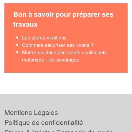
Bon à savoir pour préparer ses
travaux
Les stores vénitiens
Comment sécuriser ses volets ?
Mettre en place des volets coulissants
motorisés : les avantages
Mentions Légales
Politique de confidentialité