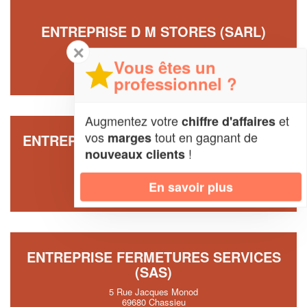
ENTREPRISE D M STORES (SARL)
✕
4 Rue De Grange Bruyere
69110 Sainte-Foy-les-Lyon
Vous êtes un
professionnel ?
Augmentez votre
et
chiffre d'affaires
vos
tout en gagnant de
marges
ENTREPRISE LES FERMETURES JAMET
!
nouveaux clients
(SARL)
Route Du Bas Privas
En savoir plus
69390 Charly
ENTREPRISE FERMETURES SERVICES
(SAS)
5 Rue Jacques Monod
69680 Chassieu