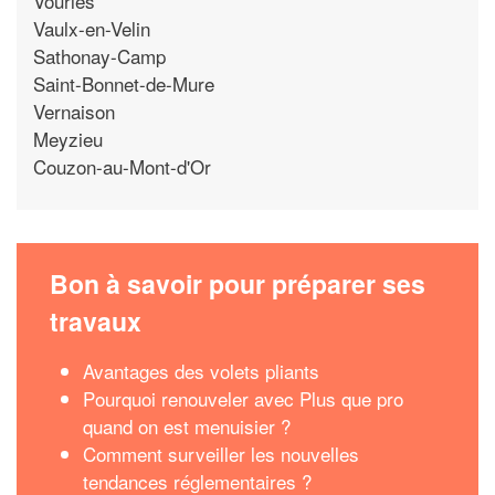
Vourles
Vaulx-en-Velin
Sathonay-Camp
Saint-Bonnet-de-Mure
Vernaison
Meyzieu
Couzon-au-Mont-d'Or
Bon à savoir pour préparer ses
travaux
Avantages des volets pliants
Pourquoi renouveler avec Plus que pro
quand on est menuisier ?
Comment surveiller les nouvelles
tendances réglementaires ?