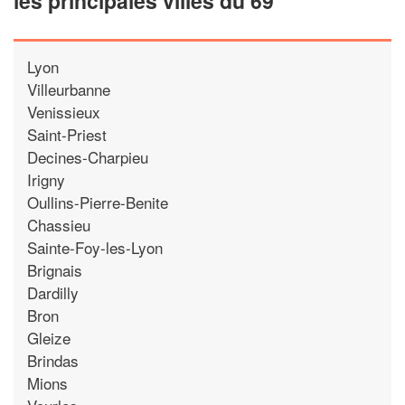
les principales villes du 69
Lyon
Villeurbanne
Venissieux
Saint-Priest
Decines-Charpieu
Irigny
Oullins-Pierre-Benite
Chassieu
Sainte-Foy-les-Lyon
Brignais
Dardilly
Bron
Gleize
Brindas
Mions