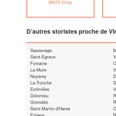
38470 Vinay
D’autres storistes proche de Vi
Sassenage
M
Saint-Egreve
V
Fontaine
C
La-Mure
V
Noyarey
D
La-Tronche
S
Echirolles
V
Dolomieu
R
Grenoble
R
Saint-Martin-d'Heres
C
Eybens
B