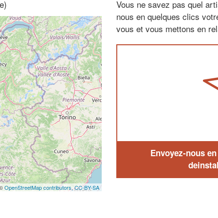
e)
Vous ne savez pas quel arti
nous en quelques clics vot
vous et vous mettons en rela
Envoyez-nous en q
deinstal
 ©
OpenStreetMap contributors,
CC-BY-SA