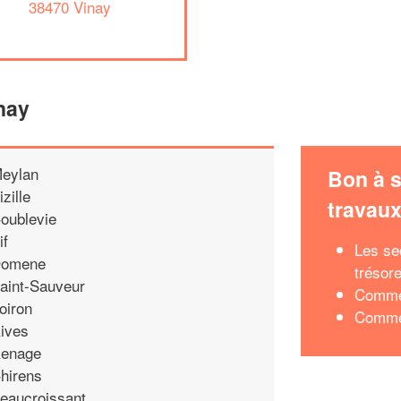
38470 Vinay
nay
eylan
Bon à s
izille
travau
oublevie
if
Les se
omene
trésore
aint-Sauveur
Commen
oiron
Commen
ives
enage
hirens
eaucroissant