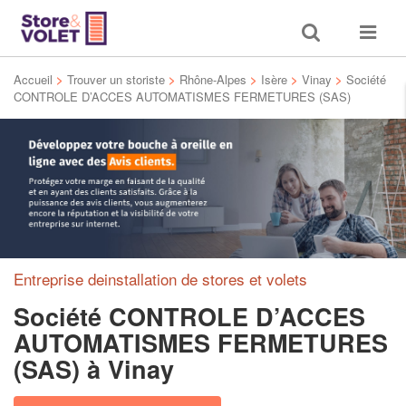
Toggle
Toggle
search
navigat
Accueil
>
Trouver un storiste
>
Rhône-Alpes
>
Isère
>
Vinay
>
Société
CONTROLE D’ACCES AUTOMATISMES FERMETURES (SAS)
Entreprise deinstallation de stores et volets
Société CONTROLE D’ACCES
AUTOMATISMES FERMETURES
(SAS)
à Vinay