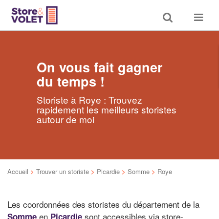
Toggle
Toggle
search
navigat
On vous fait gagner
du temps !
Storiste à Roye : Trouvez
rapidement les meilleurs storistes
autour de moi
Accueil
>
Trouver un storiste
>
Picardie
>
Somme
>
Roye
Les coordonnées des storistes du département de la
en
sont accessibles via store-
Somme
Picardie