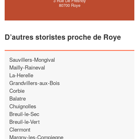
3 Rue De Fresnoy
80700 Roye
D’autres storistes proche de Roye
Sauvillers-Mongival
Mailly-Raineval
La-Herelle
Grandvillers-aux-Bois
Corbie
Balatre
Chuignolles
Breuil-le-Sec
Breuil-le-Vert
Clermont
Margny-les-Compiegne