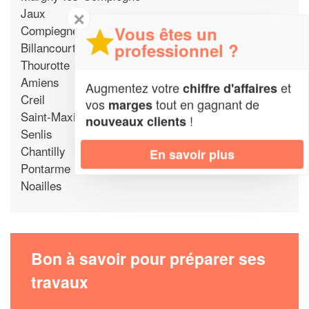
Jaux
✕
Compiegne
Vous êtes un
Billancourt
professionnel ?
Thourotte
Amiens
Augmentez votre
et
chiffre d'affaires
Creil
vos
tout en gagnant de
marges
Saint-Maximin
!
nouveaux clients
Senlis
Chantilly
En savoir plus
Pontarme
Noailles
Bon à savoir pour préparer ses
travaux