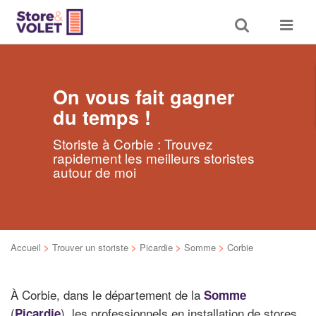
Toggle
Toggle
search
navigat
On vous fait gagner
du temps !
Storiste à Corbie : Trouvez
rapidement les meilleurs storistes
autour de moi
Accueil
>
Trouver un storiste
>
Picardie
>
Somme
>
Corbie
À Corbie, dans le département de la
Somme
(
), les professionnels en installation de stores
Picardie