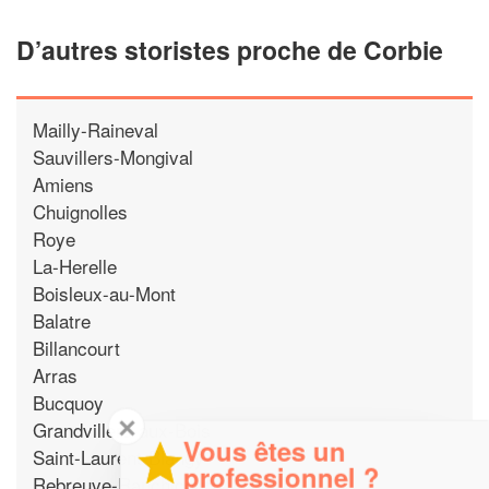
D’autres storistes proche de Corbie
Mailly-Raineval
Sauvillers-Mongival
Amiens
Chuignolles
Roye
La-Herelle
Boisleux-au-Mont
Balatre
Billancourt
Arras
Bucquoy
✕
Grandvillers-aux-Bois
Vous êtes un
Saint-Laurent-Blangy
professionnel ?
Rebreuve-Ranchicourt