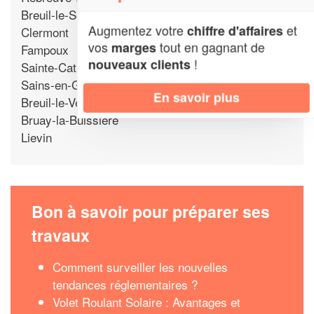
Breuil-le-Sec
Augmentez votre
et
chiffre d'affaires
Clermont
vos
tout en gagnant de
marges
Fampoux
!
nouveaux clients
Sainte-Catherine
Sains-en-Gohelle
En savoir plus
Breuil-le-Vert
Bruay-la-Buissiere
Lievin
Bon à savoir pour préparer ses
travaux
Comment surveiller les nouvelles
tendances réglementaires ?
Volet Roulant Solaire : Avantages et