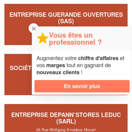
ENTREPRISE GUERANDE OUVERTURES
(SAS)
✕
2 Rue Des Guerets
Vous êtes un
44350 Guerande
professionnel ?
Augmentez votre
et
chiffre d'affaires
vos
tout en gagnant de
marges
SOCIÉTÉ BONNO OUVERTURES (SARL)
!
nouveaux clients
5 Rue Du Clouet
44470 Carquefou
En savoir plus
ENTREPRISE DEPANN’STORES LEDUC
(SARL)
26 Rue Wolfgang Amadeus Mozart