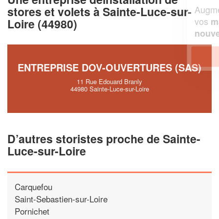
Augmentez votre
et
chiffre d'affaires
stores et volets à Sainte-Luce-sur-
vos
tout en gagnant de
marges
Loire (44980)
!
nouveaux clients
En savoir plus
ENTREPRISE DOV-OUVERTURES (SAS)
11 Rue Edouard Branly
44980 Sainte-Luce-sur-Loire
D’autres storistes proche de Sainte-
Luce-sur-Loire
Carquefou
Saint-Sebastien-sur-Loire
Pornichet