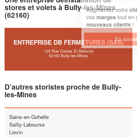
stores et volets à Bully-les-Mines
Augmentez votre
et
chiffre d'affaires
(62160)
vos
tout en gagnant de
marges
!
nouveaux clients
En savoir plus
ENTREPRISE DB FERMETURES (SAS)
125 Rue Costes Et Bellonte
62160 Bully-les-Mines
D’autres storistes proche de Bully-
les-Mines
Sains-en-Gohelle
Sailly-Labourse
Lievin