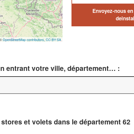
Envoyez-nous en q
deinstal
 ©
OpenStreetMap contributors,
CC-BY-SA
n entrant votre ville, département… :
e stores et volets dans le département 62