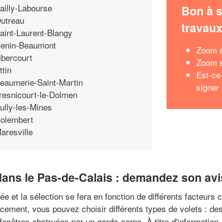
ailly-Labourse
Bon à s
utreau
travau
aint-Laurent-Blangy
enin-Beaumont
Zoom s
ibercourt
Zoom s
ttin
Est-ce
eaumerie-Saint-Martin
signer
resnicourt-le-Dolmen
ully-les-Mines
olembert
aresville
s dans le Pas-de-Calais : demandez son av
ée et la sélection se fera en fonction de différents facteurs 
acement, vous pouvez choisir différents types de volets : de
fenêtres obstruées par un garde-corps. À titre d'information