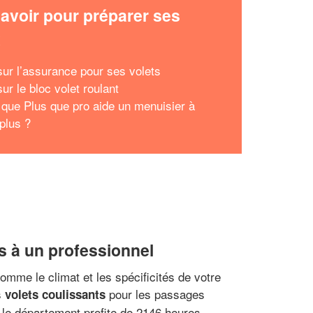
avoir pour préparer ses
x
ur l’assurance pour ses volets
ur le bloc volet roulant
 que Plus que pro aide un menuisier à
 plus ?
is à un professionnel
comme le climat et les spécificités de votre
s
pour les passages
volets coulissants
, le département profite de 2146 heures