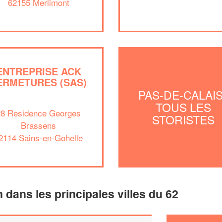
62155 Merlimont
ENTREPRISE ACK
ERMETURES (SAS)
PAS-DE-CALAIS
TOUS LES
28 Residence Georges
STORISTES
Brassens
2114 Sains-en-Gohelle
n dans les principales villes du 62