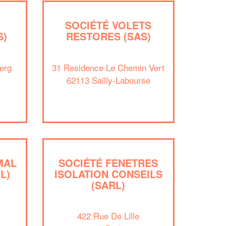
.
SOCIÉTÉ VOLETS
S)
RESTORES (SAS)
erg
31 Residence Le Chemin Vert
62113 Sailly-Labourse
✕
Vous êtes un
professionnel ?
MAL
SOCIÉTÉ FENETRES
Augmentez votre
et
chiffre d'affaires
L)
ISOLATION CONSEILS
vos
tout en gagnant de
marges
(SARL)
!
nouveaux clients
422 Rue De Lille
En savoir plus