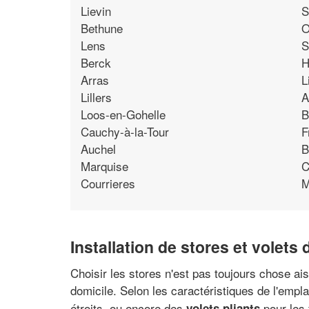
Lievin
S
Bethune
O
Lens
S
Berck
H
Arras
L
Lillers
A
Loos-en-Gohelle
B
Cauchy-à-la-Tour
F
Auchel
B
Marquise
C
Courrieres
M
Installation de stores et volet
Choisir les stores n'est pas toujours chose ais
domicile. Selon les caractéristiques de l'empl
étroits, ou encore des
pour les 
volets pliants