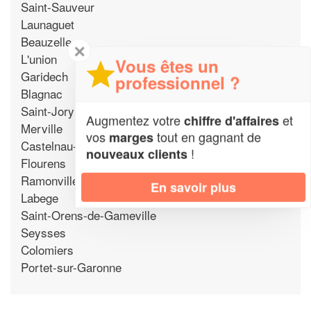
Saint-Sauveur
Launaguet
Beauzelle
✕
L'union
Vous êtes un
Garidech
professionnel ?
Blagnac
Saint-Jory
Augmentez votre
et
chiffre d'affaires
Merville
vos
tout en gagnant de
marges
Castelnau-d'Estretefonds
!
nouveaux clients
Flourens
Ramonville-Saint-Agne
En savoir plus
Labege
Saint-Orens-de-Gameville
Seysses
Colomiers
Portet-sur-Garonne