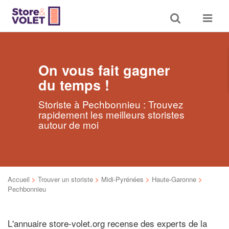
Toggle
Toggle
search
navigat
On vous fait gagner
du temps !
Storiste à Pechbonnieu : Trouvez
rapidement les meilleurs storistes
autour de moi
Accueil
>
Trouver un storiste
>
Midi-Pyrénées
>
Haute-Garonne
>
Pechbonnieu
L'annuaire store-volet.org recense des experts de la