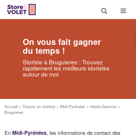
Toggle
Toggle
search
navigat
On vous fait gagner
du temps !
Storiste à Bruguieres : Trouvez
rapidement les meilleurs storistes
autour de moi
Accueil
>
Trouver un storiste
>
Midi-Pyrénées
>
Haute-Garonne
>
Bruguieres
En
, les informations de contact des
Midi-Pyrénées