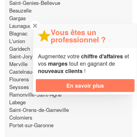
Saint-Genies-Bellevue
Beauzelle
Gargas
✕
Launaguet
Vous êtes un
Blagnac
professionnel ?
L'union
Garidech
Augmentez votre
et
Saint-Jory
chiffre d'affaires
vos
tout en gagnant de
marges
Merville
!
nouveaux clients
Castelnau-d'Estretefonds
Flourens
En savoir plus
Seysses
Ramonville-Saint-Agne
Labege
Saint-Orens-de-Gameville
Colomiers
Portet-sur-Garonne