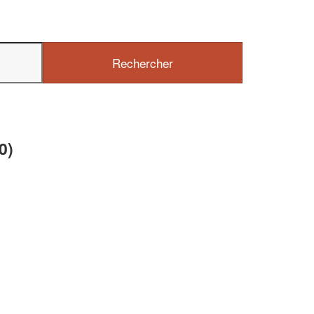
✕
Vous êtes un
professionnel ?
Augmentez votre
chiffre d'affa
vos
tout en gagnant d
0)
marges
!
nouveaux clients
En savoir plus