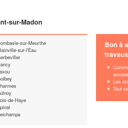
ont-sur-Madon
ombasle-sur-Meurthe
Bon à s
lainville-sur-l'Eau
travau
erbeviller
ancy
Commen
axou
access
olbey
Les st
harmes
Tout sa
ulnoy
ois-de-Haye
pinal
eichamps