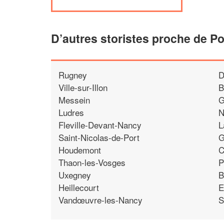
D’autres storistes proche de P
Rugney
D
Ville-sur-Illon
B
Messein
G
Ludres
N
Fleville-Devant-Nancy
L
Saint-Nicolas-de-Port
G
Houdemont
C
Thaon-les-Vosges
P
Uxegney
B
Heillecourt
E
Vandœuvre-les-Nancy
S