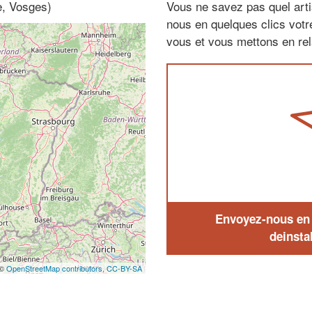
e, Vosges)
Vous ne savez pas quel arti
nous en quelques clics vot
vous et vous mettons en rela
Envoyez-nous en q
deinstal
 ©
OpenStreetMap contributors,
CC-BY-SA