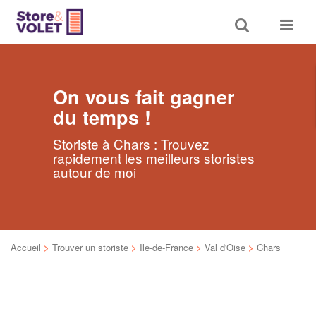
Toggle
Toggle
search
navigat
On vous fait gagner
du temps !
Storiste à Chars : Trouvez
rapidement les meilleurs storistes
autour de moi
Accueil
>
Trouver un storiste
>
Ile-de-France
>
Val d'Oise
>
Chars