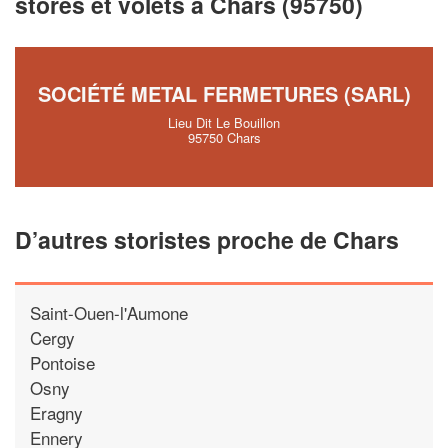
stores et volets à Chars (95750)
vos
tout en gagnant 
marges
!
nouveaux clients
En savoir plus
SOCIÉTÉ METAL FERMETURES (SARL)
Lieu Dit Le Bouillon
95750 Chars
D’autres storistes proche de Chars
Saint-Ouen-l'Aumone
Cergy
Pontoise
Osny
Eragny
Ennery