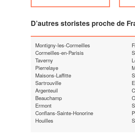
D’autres storistes proche de Fr
Montigny-les-Cormeilles
F
Cormeilles-en-Parisis
S
Taverny
L
Pierrelaye
M
Maisons-Laffitte
S
Sartrouville
E
Argenteuil
C
Beauchamp
C
Ermont
S
Conflans-Sainte-Honorine
P
Houilles
S