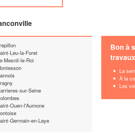
anconville
repillon
Bon à s
aint-Leu-la-Foret
travau
e-Mesnil-le-Roi
ontesson
La ser
annois
À la c
ragny
Les vo
arrieres-sur-Seine
olombes
aint-Ouen-l'Aumone
ontoise
aint-Germain-en-Laye