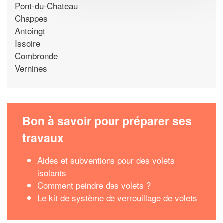
Pont-du-Chateau
Chappes
Antoingt
Issoire
Combronde
Vernines
Bon à savoir pour préparer ses
travaux
Aides et subventions pour des volets
isolants
Comment peindre des volets ?
Le kit de système de verrouillage de volets