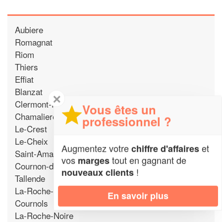
Aubiere
Romagnat
Riom
Thiers
Effiat
Blanzat
✕
Clermont-Ferrand
Vous êtes un
Chamalieres
professionnel ?
Le-Crest
Le-Cheix
Augmentez votre
et
chiffre d'affaires
Saint-Amant-Tallende
vos
tout en gagnant de
marges
Cournon-d'Auvergne
!
nouveaux clients
Tallende
La-Roche-Blanche
En savoir plus
Cournols
La-Roche-Noire