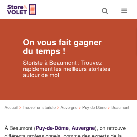
Toggle
Toggle
search
navigat
On vous fait gagner
du temps !
Storiste à Beaumont : Trouvez
rapidement les meilleurs storistes
autour de moi
Accueil
>
Trouver un storiste
>
Auvergne
>
Puy-de-Dôme
>
Beaumont
À Beaumont (
,
), on retrouve
Puy-de-Dôme
Auvergne
différents professionnels, comme des experts de la