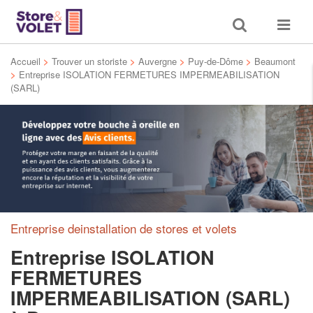
Toggle
Toggle
search
navigat
Accueil
>
Trouver un storiste
>
Auvergne
>
Puy-de-Dôme
>
Beaumont
>
Entreprise ISOLATION FERMETURES IMPERMEABILISATION
(SARL)
Entreprise deinstallation de stores et volets
Entreprise ISOLATION
FERMETURES
IMPERMEABILISATION (SARL)