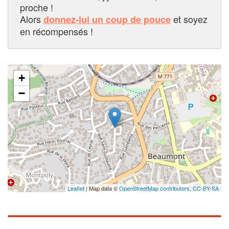
proche !
Alors
et soyez
donnez-lui un coup de pouce
en récompensés !
+
✕
−
Au
vo
no
Leaflet
| Map data ©
OpenStreetMap contributors,
CC-BY-SA