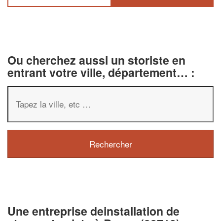
Ou cherchez aussi un storiste en
entrant votre ville, département… :
✕
Vous êtes un
professionnel ?
Augmentez votre
chiffre d'affa
Une entreprise deinstallation de
vos
tout en gagnant d
marges