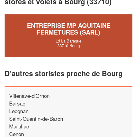
stores et volets à Bourg (33710)
!
nouveaux clients
En savoir plus
ENTREPRISE MP AQUITAINE
FERMETURES (SARL)
Ld La Baraque
33710 Bourg
D’autres storistes proche de Bourg
Villenave-d'Ornon
Barsac
Leognan
Saint-Quentin-de-Baron
Martillac
Cenon