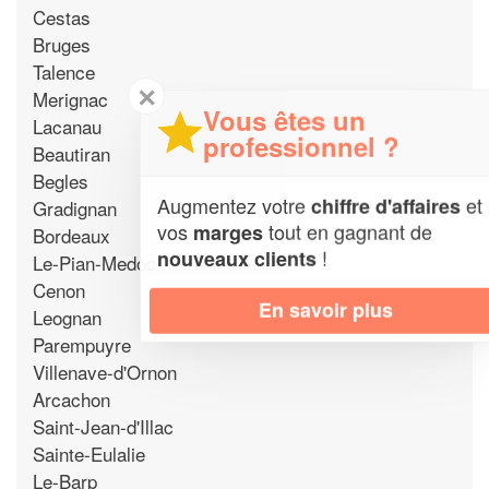
Cestas
Bruges
Talence
✕
Merignac
Vous êtes un
Lacanau
professionnel ?
Beautiran
Begles
Augmentez votre
et
chiffre d'affaires
Gradignan
vos
tout en gagnant de
marges
Bordeaux
!
nouveaux clients
Le-Pian-Medoc
Cenon
En savoir plus
Leognan
Parempuyre
Villenave-d'Ornon
Arcachon
Saint-Jean-d'Illac
Sainte-Eulalie
Le-Barp