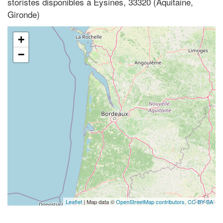
storistes disponibles à Eysines, 33320 (Aquitaine,
Gironde)
+
−
Leaflet
| Map data ©
OpenStreetMap contributors,
CC-BY-SA