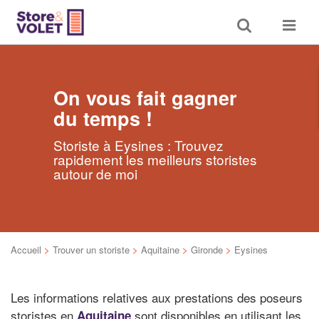
Toggle
Toggle
search
navigat
On vous fait gagner
du temps !
Storiste à Eysines : Trouvez
rapidement les meilleurs storistes
autour de moi
Accueil
>
Trouver un storiste
>
Aquitaine
>
Gironde
>
Eysines
Les informations relatives aux prestations des poseurs
storistes en
sont disponibles en utilisant les
Aquitaine