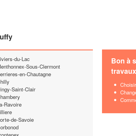
uffy
iviers-du-Lac
Bon à s
enthonnex-Sous-Clermont
travau
errieres-en-Chautagne
hilly
Choisi
ingy-Saint-Clair
Change
hambery
Commen
a-Ravoire
illiere
orte-de-Savoie
orbonod
rontenex