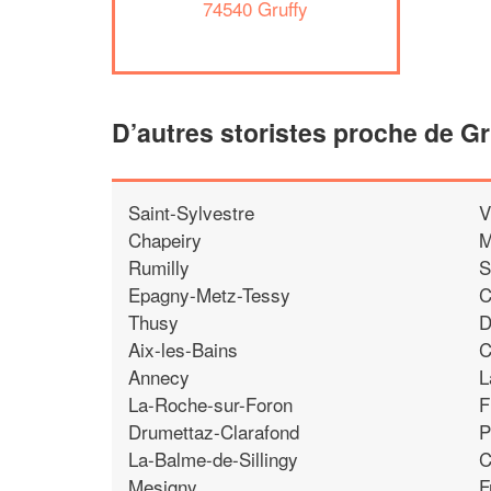
74540 Gruffy
D’autres storistes proche de Gr
Saint-Sylvestre
V
Chapeiry
M
Rumilly
S
Epagny-Metz-Tessy
C
Thusy
D
Aix-les-Bains
C
Annecy
L
La-Roche-sur-Foron
F
Drumettaz-Clarafond
P
La-Balme-de-Sillingy
C
Mesigny
F