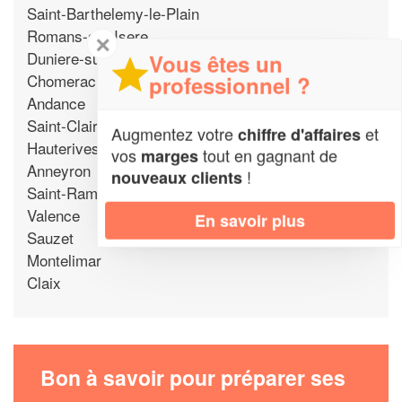
Saint-Barthelemy-le-Plain
Romans-sur-Isere
✕
Duniere-sur-Eyrieux
Vous êtes un
Chomerac
professionnel ?
Andance
Saint-Clair
Augmentez votre
et
chiffre d'affaires
Hauterives
vos
tout en gagnant de
marges
Anneyron
!
nouveaux clients
Saint-Rambert-d'Albon
Valence
En savoir plus
Sauzet
Montelimar
Claix
Bon à savoir pour préparer ses