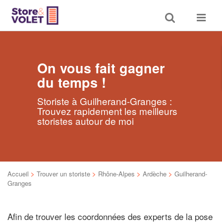
Toggle
Toggle
search
navigat
On vous fait gagner
du temps !
Storiste à Guilherand-Granges :
Trouvez rapidement les meilleurs
storistes autour de moi
Accueil
>
Trouver un storiste
>
Rhône-Alpes
>
Ardèche
>
Guilherand-
Granges
Afin de trouver les coordonnées des experts de la pose