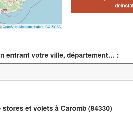
deinstal
 ©
OpenStreetMap contributors,
CC-BY-SA
n entrant votre ville, département… :
e stores et volets à Caromb (84330)