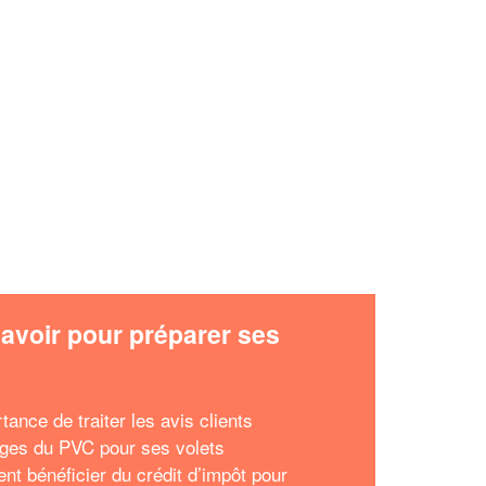
✕
Vous êtes un
professionnel ?
Augmentez votre
et
chiffre d'affaires
vos
tout en gagnant de
marges
!
nouveaux clients
En savoir plus
avoir pour préparer ses
x
tance de traiter les avis clients
ges du PVC pour ses volets
t bénéficier du crédit d’impôt pour