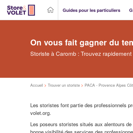
Guides pour les particuliers
G
On vous fait gagner du te
Storiste à Caromb : Trouvez rapidement l
Accueil
>
Trouver un storiste
>
PACA - Provence Alpes Côt
Les storistes font partie des professionnels 
volet.org.
Les poseurs storistes situés aux alentours d
bonne visibilité des services des professionne