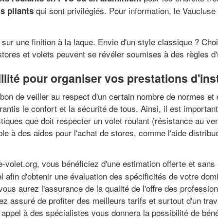
qui sont privilégiés. Pour information, le Vaucluse
ts pliants
 sur une finition à la laque. Envie d'un style classique ? Ch
de stores et volets peuvent se révéler soumises à des règles 
lité pour organiser vos prestations d'inst
t bon de veiller au respect d'un certain nombre de normes et
antis le confort et la sécurité de tous. Ainsi, il est importa
iques que doit respecter un volet roulant (résistance au ve
ible à des aides pour l'achat de stores, comme l'aide distribu
-volet.org, vous bénéficiez d'une estimation offerte et san
 afin d'obtenir une évaluation des spécificités de votre domi
, vous aurez l'assurance de la qualité de l'offre des profess
 assuré de profiter des meilleurs tarifs et surtout d'un trava
 appel à des spécialistes vous donnera la possibilité de béné