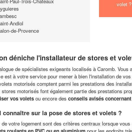
aint-Paul-Trois-Chateaux
volet ?
yguieres
ambesc
aint-Andiol
alon-de-Provence
n déniche l'installateur de stores et vol
atalogue de spécialistes exigeants localisés à Caromb. Vous 
ce est à votre service pour mener à bien l'installation de vos
volets motorisés comptent parmi les prestations des installat
s stores motorisés font également partie des prestations pro
ou encore des
iser vos volets
conseils avisés concernant 
l connaître sur la pose de stores et volets ?
és de votre logement sont des critères centraux lorsque vous
pour les endroits tr
ets roulants en PVC ou en aluminium