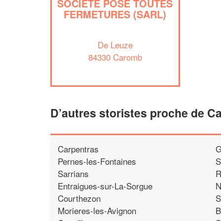
SOCIÉTÉ POSE TOUTES
FERMETURES (SARL)
De Leuze
84330 Caromb
D’autres storistes proche de 
Carpentras
G
Pernes-les-Fontaines
S
Sarrians
R
Entraigues-sur-La-Sorgue
N
Courthezon
S
Morieres-les-Avignon
B