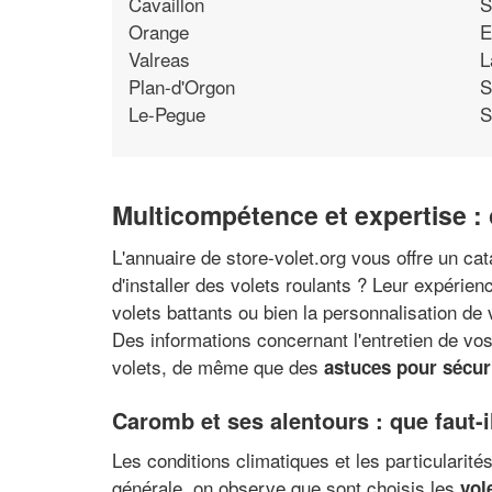
Cavaillon
S
Orange
E
Valreas
L
Plan-d'Orgon
S
Le-Pegue
S
Multicompétence et expertise : o
L'annuaire de store-volet.org vous offre un c
d'installer des volets roulants ? Leur expérien
volets battants ou bien la personnalisation de 
Des informations concernant l'entretien de vo
volets, de même que des
astuces pour sécur
Caromb et ses alentours : que faut-i
Les conditions climatiques et les particularit
générale, on observe que sont choisis les
vol