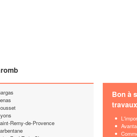
Caromb
argas
Bon à s
enas
travau
ousset
yons
L'impor
aint-Remy-de-Provence
Avanta
arbentane
Commen