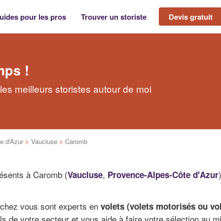
uides pour les pros
Trouver un storiste
Devis gratuit
mps !
es meilleurs storistes autour de moi
e d'Azur
>
Vaucluse
>
Caromb
présents à Caromb (
,
Vaucluse
Provence-Alpes-Côte d'Azur
e chez vous sont experts en
volets (volets motorisés ou vol
ls de votre secteur et vous aide à faire votre sélection au m