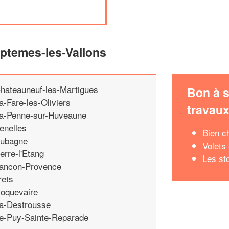
eptemes-les-Vallons
hateauneuf-les-Martigues
Bon à s
a-Fare-les-Oliviers
travau
a-Penne-sur-Huveaune
enelles
Bien c
ubagne
Volets 
erre-l'Etang
Les st
ancon-Provence
rets
oquevaire
a-Destrousse
e-Puy-Sainte-Reparade