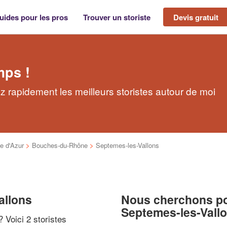
uides pour les pros
Trouver un storiste
Devis gratuit
mps !
z rapidement les meilleurs storistes autour de moi
e d'Azur
>
Bouches-du-Rhône
>
Septemes-les-Vallons
allons
Nous cherchons pou
Septemes-les-Vall
? Voici 2 storistes