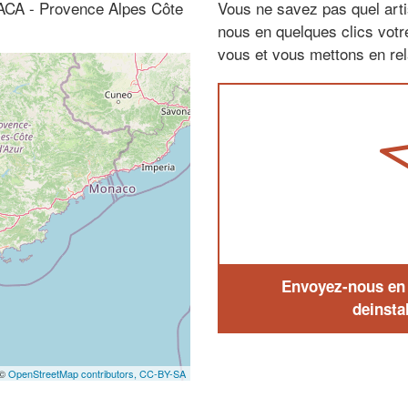
PACA - Provence Alpes Côte
Vous ne savez pas quel arti
nous en quelques clics vot
vous et vous mettons en rela
Envoyez-nous en q
deinstal
 ©
OpenStreetMap contributors,
CC-BY-SA