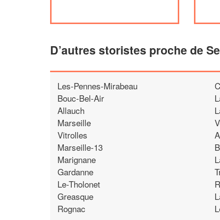
D’autres storistes proche de S
Les-Pennes-Mirabeau
C
Bouc-Bel-Air
L
Allauch
L
Marseille
V
Vitrolles
A
Marseille-13
B
Marignane
L
Gardanne
T
Le-Tholonet
R
Greasque
L
Rognac
L