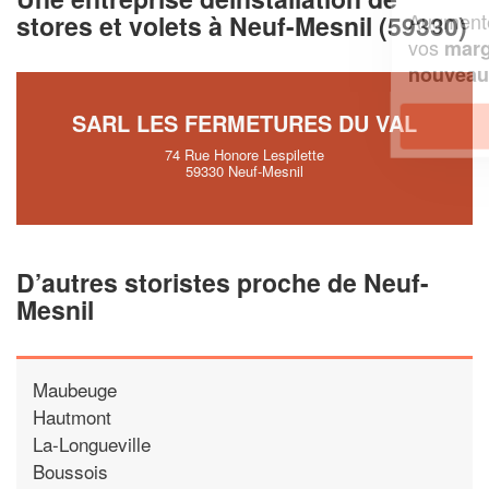
Augmentez votre
et
chiffre d'affaires
stores et volets à Neuf-Mesnil (59330)
vos
tout en gagnant de
marges
!
nouveaux clients
SARL LES FERMETURES DU VAL
En savoir plus
74 Rue Honore Lespilette
59330 Neuf-Mesnil
D’autres storistes proche de Neuf-
Mesnil
Maubeuge
Hautmont
La-Longueville
Boussois