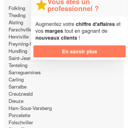
Vous êtes un
professionnel ?
Folkling
Theding
Alsting
Augmentez votre
et
chiffre d'affaires
Farschviller
vos
tout en gagnant de
marges
Henriville
!
nouveaux clients
Freyming-Merlebach
Hundling
En savoir plus
Saint-Jean-Rohrbach
Tenteling
Sarreguemines
Carling
Sarralbe
Creutzwald
Dieuze
Ham-Sous-Varsberg
Porcelette
Folschviller