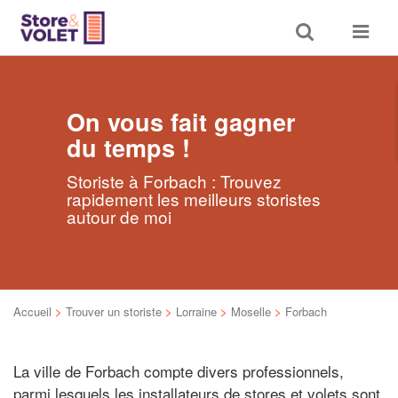
Toggle
Toggle
search
navigat
On vous fait gagner
du temps !
Storiste à Forbach : Trouvez
rapidement les meilleurs storistes
autour de moi
Accueil
>
Trouver un storiste
>
Lorraine
>
Moselle
>
Forbach
La ville de Forbach compte divers professionnels,
parmi lesquels les installateurs de stores et volets sont