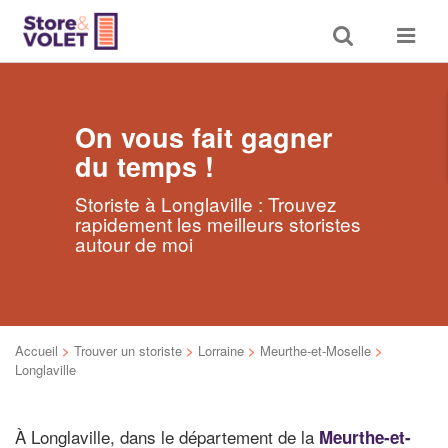
Toggle
Toggle
search
navigat
On vous fait gagner
du temps !
Storiste à Longlaville : Trouvez
rapidement les meilleurs storistes
autour de moi
Accueil
>
Trouver un storiste
>
Lorraine
>
Meurthe-et-Moselle
>
Longlaville
À Longlaville, dans le département de la
Meurthe-et-