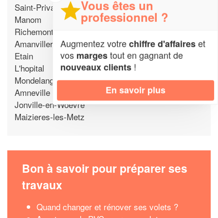
Vous êtes un
Saint-Privat-la-Montagne
professionnel ?
Manom
Richemont
Augmentez votre
et
chiffre d'affaires
Amanvillers
vos
tout en gagnant de
marges
Etain
!
nouveaux clients
L'hopital
Mondelange
En savoir plus
Amneville
Jonville-en-Woevre
Maizieres-les-Metz
Bon à savoir pour préparer ses
travaux
Quand changer et rénover ses volets ?