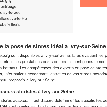
obigny
ontrouge
oisy-le-Sec
illeneuve-le-Roi
ubervilliers
 la pose de stores idéal à Ivry-sur-Seine
t.org sont disponibles à Ivry-sur-Seine. Elles évaluent les 
, etc.). Les prestations des storistes incluent généralement 
s
ets battants. Les compétences des experts en pose de stores 
, informations concernant l'entretien de vos stores motori
ts
endu, proposés à Ivry-sur-Seine.
seurs storistes à Ivry-sur-Seine
 stores adaptés, il faut d'abord déterminer les spécificités d
sont privilégiés, tandis que pour les lieux très ensoleill
ants