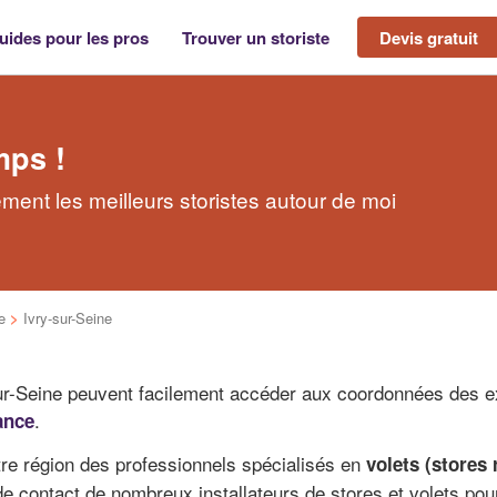
uides pour les pros
Trouver un storiste
Devis gratuit
mps !
ement les meilleurs storistes autour de moi
e
>
Ivry-sur-Seine
-sur-Seine peuvent facilement accéder aux coordonnées des e
.
ance
re région des professionnels spécialisés en
volets (stores 
e contact de nombreux installateurs de stores et volets pour