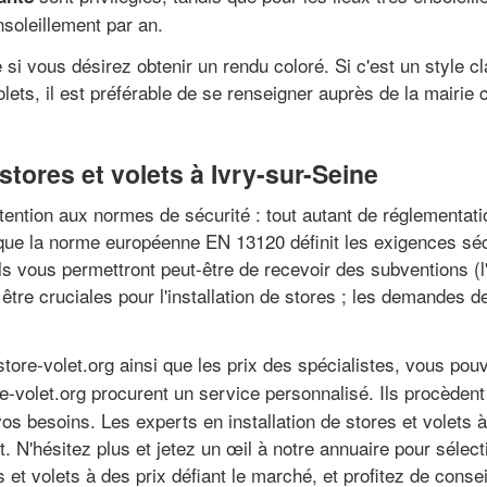
soleillement par an.
 si vous désirez obtenir un rendu coloré. Si c'est un style c
olets, il est préférable de se renseigner auprès de la mairie 
 stores et volets à Ivry-sur-Seine
ttention aux normes de sécurité : tout autant de réglementatio
 que la norme européenne EN 13120 définit les exigences sécu
ls vous permettront peut-être de recevoir des subventions (l'
 être cruciales pour l'installation de stores ; les demande
store-volet.org ainsi que les prix des spécialistes, vous po
re-volet.org procurent un service personnalisé. Ils procèden
vos besoins. Les experts en installation de stores et volets 
jet. N'hésitez plus et jetez un œil à notre annuaire pour sél
es et volets à des prix défiant le marché, et profitez de con