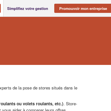
Simplifiez votre gestion
Promouvoir mon entreprise
xperts de la pose de stores situés dans le
. Store-
roulants ou volets roulants, etc.)
 vous aider à comparer leurs offres.