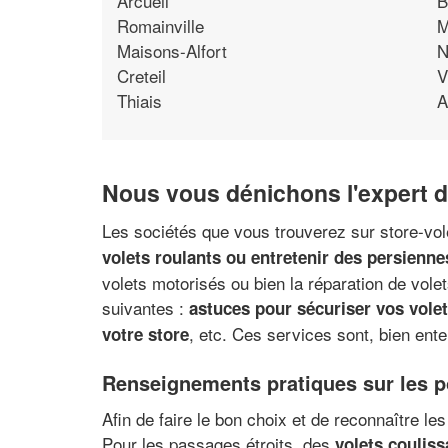
Arcueil
B
Romainville
M
Maisons-Alfort
N
Creteil
V
Thiais
A
Nous vous dénichons l'expert de
Les sociétés que vous trouverez sur store-vole
volets roulants ou entretenir des persienne
volets motorisés ou bien la réparation de vol
suivantes :
astuces pour sécuriser vos vole
, etc. Ces services sont, bien ent
votre store
Renseignements pratiques sur les po
Afin de faire le bon choix et de reconnaître les
Pour les passages étroits, des
volets couliss