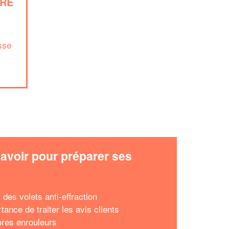
ORE
sse
✕
e
Vous êtes un
professionnel ?
Augmentez votre
et
chiffre d'affaires
vos
tout en gagnant de
marges
!
nouveaux clients
En savoir plus
avoir pour préparer ses
x
 des volets anti-effraction
tance de traiter les avis clients
ores enrouleurs