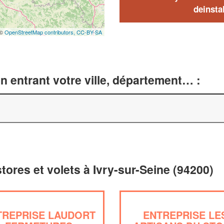
deinstal
 ©
OpenStreetMap contributors,
CC-BY-SA
n entrant votre ville, département… :
stores et volets à Ivry-sur-Seine (94200)
TREPRISE LAUDORT
ENTREPRISE LE