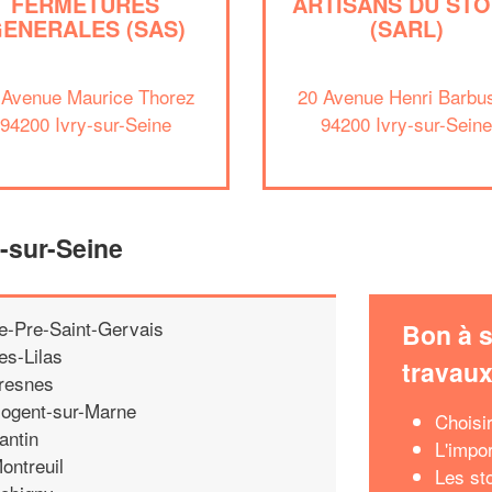
FERMETURES
ARTISANS DU ST
ENERALES (SAS)
(SARL)
 Avenue Maurice Thorez
20 Avenue Henri Barbu
94200 Ivry-sur-Seine
94200 Ivry-sur-Sein
y-sur-Seine
e-Pre-Saint-Gervais
Bon à s
es-Lilas
travau
resnes
ogent-sur-Marne
Choisir
antin
L'impor
ontreuil
Les st