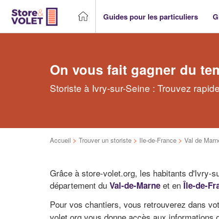
Guides pour les particuliers
G
On vous fait gagner du te
Storiste à Ivry-sur-Seine : Trouvez rapid
Accueil
>
Trouver un storiste
>
Ile-de-France
>
Val de Marn
Grâce à store-volet.org, les habitants d'Ivry
département du
et en
Val-de-Marne
Île-de-Fr
Pour vos chantiers, vous retrouverez dans vot
volet.org vous donne accès aux informations d