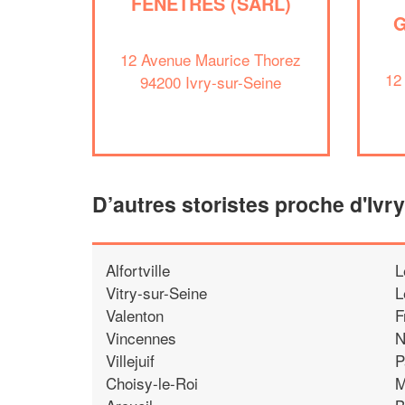
FENETRES (SARL)
G
12 Avenue Maurice Thorez
12
94200 Ivry-sur-Seine
D’autres storistes proche d'Ivr
Alfortville
L
Vitry-sur-Seine
L
Valenton
F
Vincennes
N
Villejuif
P
Choisy-le-Roi
M