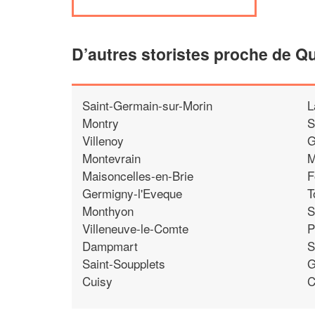
D’autres storistes proche de Q
Saint-Germain-sur-Morin
L
Montry
S
Villenoy
G
Montevrain
M
Maisoncelles-en-Brie
F
Germigny-l'Eveque
T
Monthyon
S
Villeneuve-le-Comte
P
Dampmart
S
Saint-Soupplets
G
Cuisy
C