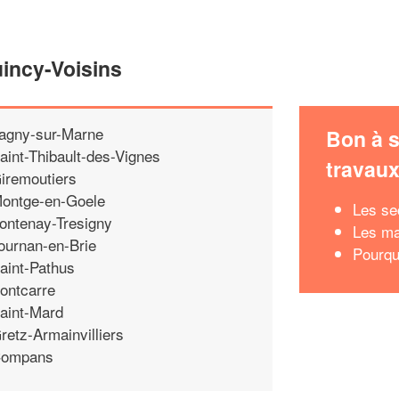
uincy-Voisins
agny-sur-Marne
Bon à s
aint-Thibault-des-Vignes
travau
iremoutiers
ontge-en-Goele
Les se
ontenay-Tresigny
Les mat
ournan-en-Brie
Pourqu
aint-Pathus
ontcarre
aint-Mard
retz-Armainvilliers
ompans