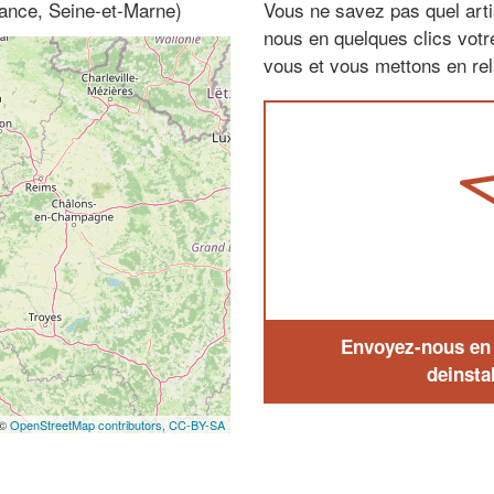
rance, Seine-et-Marne)
Vous ne savez pas quel arti
nous en quelques clics vot
vous et vous mettons en rela
Envoyez-nous en q
deinstal
 ©
OpenStreetMap contributors,
CC-BY-SA