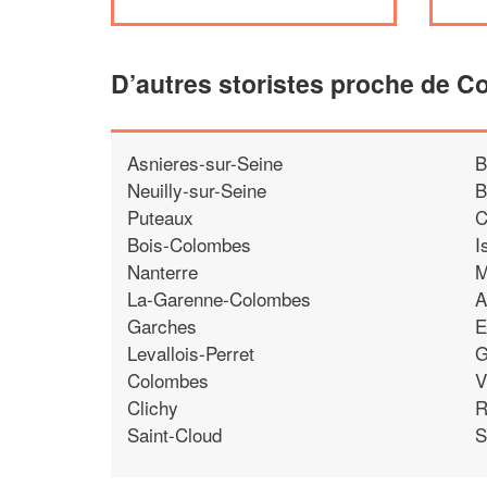
D’autres storistes proche de C
Asnieres-sur-Seine
B
Neuilly-sur-Seine
B
Puteaux
C
Bois-Colombes
I
Nanterre
M
La-Garenne-Colombes
A
Garches
E
Levallois-Perret
G
Colombes
V
Clichy
R
Saint-Cloud
S