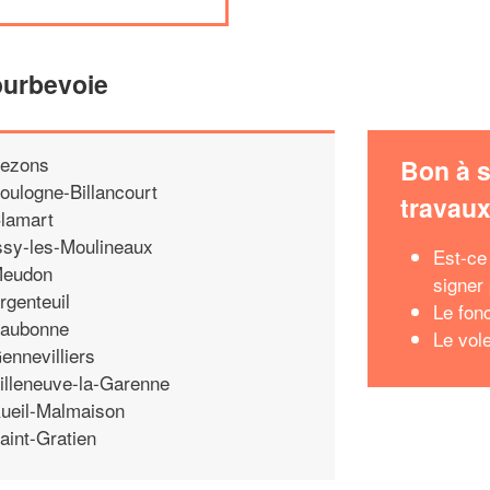
ourbevoie
ezons
Bon à s
oulogne-Billancourt
travau
lamart
ssy-les-Moulineaux
Est-ce
eudon
signer
rgenteuil
Le fon
aubonne
Le vole
ennevilliers
illeneuve-la-Garenne
ueil-Malmaison
aint-Gratien