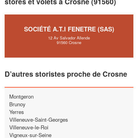
stores et volets à Crosne (91560)
vos
tout en gagnant de
marges
!
nouveaux clients
En savoir plus
SOCIÉTÉ A.T.I FENETRE (SAS)
12 Av Salvador Allende
91560 Crosne
D’autres storistes proche de Crosne
Montgeron
Brunoy
Yerres
Villeneuve-Saint-Georges
Villeneuve-le-Roi
Vigneux-sur-Seine