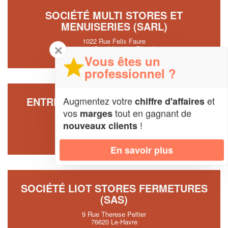
SOCIÉTÉ MULTI STORES ET
MENUISERIES (SARL)
1022 Rue Felix Faure
✕
76320 Caudebec-les-Elbeuf
Vous êtes un
professionnel ?
Augmentez votre
et
ENTREPRISE FERMETURES ECLAIR
chiffre d'affaires
NORMANDIE (SARL)
vos
tout en gagnant de
marges
!
nouveaux clients
822 Chemin Du Long Perrier
76220 Dampierre-en-Bray
En savoir plus
SOCIÉTÉ LIOT STORES FERMETURES
(SAS)
9 Rue Therese Peltier
76620 Le-Havre