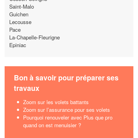
Saint-Malo
Guichen
Lecousse
Pace
La-Chapelle-Fleurigne
Epiniac
Bon à savoir pour préparer ses
travaux
Zoom sur les volets battants
Zoom sur l’assurance pour ses volets
Pourquoi renouveler avec Plus que pro
quand on est menuisier ?