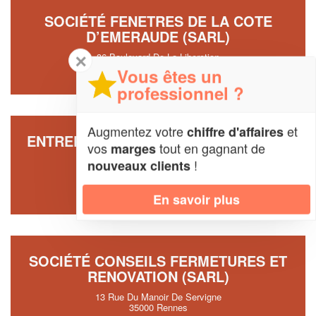
SOCIÉTÉ FENETRES DE LA COTE
D’EMERAUDE (SARL)
✕
36 Boulevard De La Liberation
35800 Dinard
Vous êtes un
professionnel ?
Augmentez votre
et
chiffre d'affaires
ENTREPRISE MENUISERIES BATIMENT
vos
tout en gagnant de
marges
FERMETURES (SAS)
!
nouveaux clients
Zone Artisanale De La Corbiere
35580 Goven
En savoir plus
SOCIÉTÉ CONSEILS FERMETURES ET
RENOVATION (SARL)
13 Rue Du Manoir De Servigne
35000 Rennes