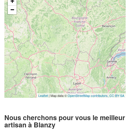
+
−
Leaflet
| Map data ©
OpenStreetMap contributors,
CC-BY-SA
Nous cherchons pour vous le meilleur
artisan à Blanzy