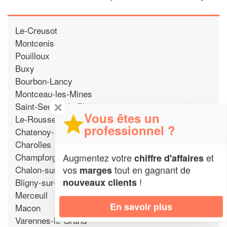
Le-Creusot
Montcenis
Pouilloux
Buxy
Bourbon-Lancy
Montceau-les-Mines
✕
Saint-Sernin-du-Plain
Vous êtes un
Le-Rousset-Marizy
professionnel ?
Chatenoy-le-Royal
Charolles
Champforgeuil
Augmentez votre
et
chiffre d'affaires
Chalon-sur-Saone
vos
tout en gagnant de
marges
!
Bligny-sur-Ouche
nouveaux clients
Merceuil
En savoir plus
Macon
Varennes-le-Grand