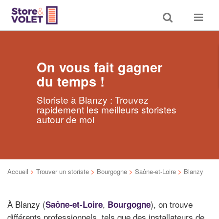
Toggle
Toggle
search
navigat
On vous fait gagner
du temps !
Storiste à Blanzy : Trouvez
rapidement les meilleurs storistes
autour de moi
Accueil
>
Trouver un storiste
>
Bourgogne
>
Saône-et-Loire
>
Blanzy
À Blanzy (
,
), on trouve
Saône-et-Loire
Bourgogne
différents professionnels, tels que des installateurs de