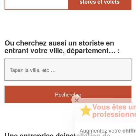
stores et volets
Ou cherchez aussi un storiste en
entrant votre ville, département… :
✕
Vous êtes un
professionnel ?
Augmentez votre
et
chiffre d'affaires
Une entreprise deinstallation de