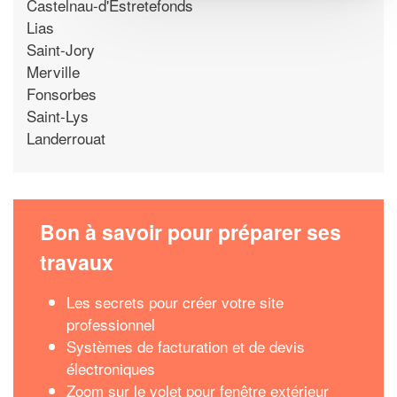
Castelnau-d'Estretefonds
Lias
Saint-Jory
Merville
Fonsorbes
Saint-Lys
Landerrouat
Bon à savoir pour préparer ses
travaux
Les secrets pour créer votre site
professionnel
Systèmes de facturation et de devis
électroniques
Zoom sur le volet pour fenêtre extérieur