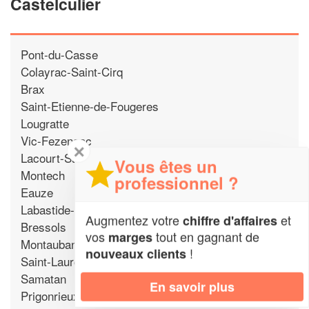
Castelculier
Pont-du-Casse
Colayrac-Saint-Cirq
Brax
Saint-Etienne-de-Fougeres
Lougratte
Vic-Fezensac
✕
Lacourt-Saint-Pierre
Vous êtes un
Montech
professionnel ?
Eauze
Labastide-Saint-Pierre
Augmentez votre
et
chiffre d'affaires
Bressols
vos
tout en gagnant de
marges
Montauban
!
nouveaux clients
Saint-Laurent-des-Vignes
Samatan
En savoir plus
Prigonrieux