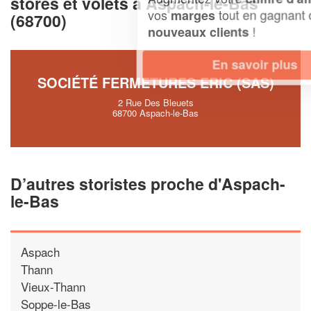
stores et volets à Aspach-le-Bas
vos
tout en gagnant de
marges
(68700)
!
nouveaux clients
En savoir plus
SOCIÉTÉ FERMETURES ERIC (SAS)
2 Rue Des Bleuets
68700 Aspach-le-Bas
D’autres storistes proche d'Aspach-
le-Bas
Aspach
Thann
Vieux-Thann
Soppe-le-Bas