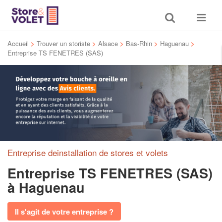
Toggle
Toggle
search
navigat
Accueil
>
Trouver un storiste
>
Alsace
>
Bas-Rhin
>
Haguenau
>
Entreprise TS FENETRES (SAS)
Entreprise deinstallation de stores et volets
Entreprise TS FENETRES (SAS)
à Haguenau
Il s'agit de votre entreprise ?