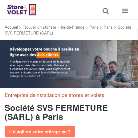
Toggle
Toggle
search
navigat
Accueil
>
Trouver un storiste
>
Ile-de-France
>
Paris
>
Paris
>
Société
SVS FERMETURE (SARL)
Entreprise deinstallation de stores et volets
Société SVS FERMETURE
(SARL)
à Paris
Il s'agit de votre entreprise ?