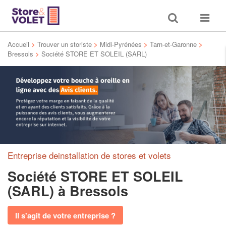
Toggle
Toggle
search
navigat
Accueil
>
Trouver un storiste
>
Midi-Pyrénées
>
Tarn-et-Garonne
>
Bressols
>
Société STORE ET SOLEIL (SARL)
Entreprise deinstallation de stores et volets
Société STORE ET SOLEIL
(SARL)
à Bressols
Il s'agit de votre entreprise ?