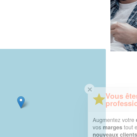
✕
Vous êtes un
professionnel ?
Augmentez votre
et
chiffre d'affaires
vos
tout en gagnant de
marges
!
nouveaux clients