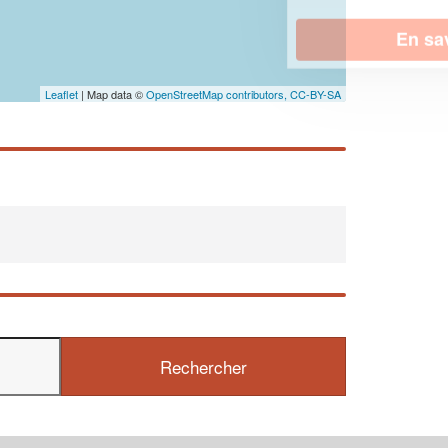
En savoir plus
Leaflet
| Map data ©
OpenStreetMap contributors,
CC-BY-SA