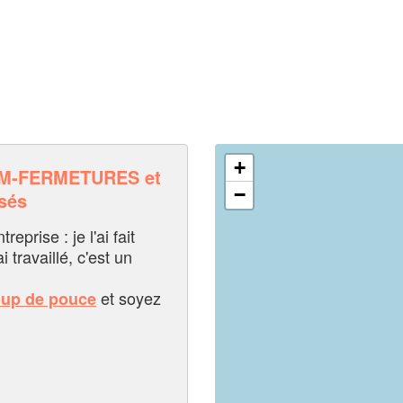
+
M-FERMETURES et
−
sés
eprise : je l'ai fait
i travaillé, c'est un
et soyez
oup de pouce