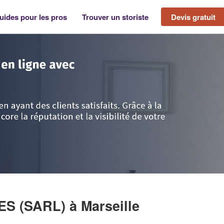
uides pour les pros
Trouver un storiste
Devis gratuit
e d'Azur
>
Bouches-du-Rhône
>
Marseille
>
Société STEM-FERMETURES (
ES (SARL)
à Marseille