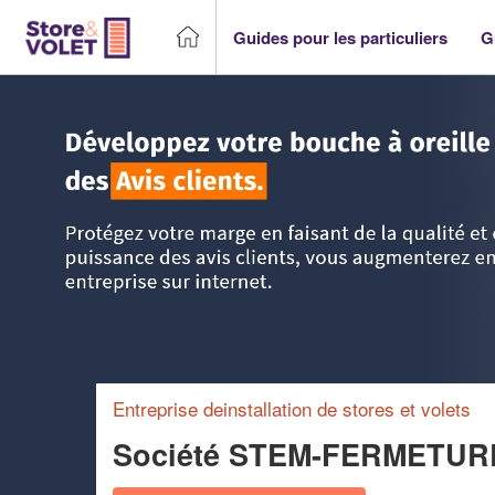
Guides pour les particuliers
G
Accueil
>
Trouver un storiste
>
PACA - Provence Alpes Côt
Entreprise deinstallation de stores et volets
Société STEM-FERMETUR