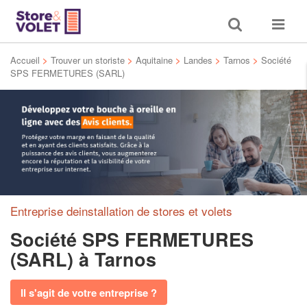
Toggle
Toggle
search
navigat
Accueil
>
Trouver un storiste
>
Aquitaine
>
Landes
>
Tarnos
>
Société
SPS FERMETURES (SARL)
Entreprise deinstallation de stores et volets
Société SPS FERMETURES
(SARL)
à Tarnos
Il s'agit de votre entreprise ?