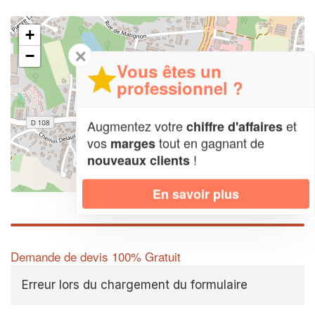
+
✕
−
Vous êtes un
professionnel ?
Augmentez votre
et
chiffre d'affaires
vos
tout en gagnant de
marges
!
nouveaux clients
Leaflet
| Map data ©
OpenStreetMap contributors,
CC-BY-SA
En savoir plus
Demande de devis 100% Gratuit
Erreur lors du chargement du formulaire