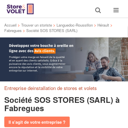
Toggle
Toggle
search
navigat
Accueil
>
Trouver un storiste
>
Languedoc-Roussillon
>
Hérault
>
Fabregues
>
Société SOS STORES (SARL)
Entreprise deinstallation de stores et volets
Société SOS STORES (SARL)
à
Fabregues
Il s'agit de votre entreprise ?