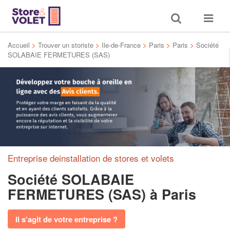
Toggle
Toggle
search
navigat
Accueil
>
Trouver un storiste
>
Ile-de-France
>
Paris
>
Paris
>
Société
SOLABAIE FERMETURES (SAS)
Entreprise deinstallation de stores et volets
Société SOLABAIE
FERMETURES (SAS)
à Paris
Il s'agit de votre entreprise ?