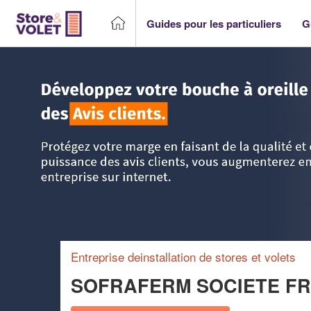
Guides pour les particuliers
G
Accueil
>
Trouver un storiste
>
Ile-de-France
>
Essonne
>
Entreprise deinstallation de stores et volets
SOFRAFERM SOCIETE FR