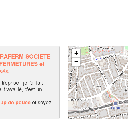
+
FRAFERM SOCIETE
−
 FERMETURES et
sés
eprise : je l'ai fait
i travaillé, c'est un
et soyez
oup de pouce