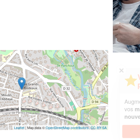
✕
Vous êtes un
professionnel ?
Augmentez votre
et
chiffre d'affaires
vos
tout en gagnant de
marges
!
nouveaux clients
Leaflet
| Map data ©
OpenStreetMap contributors,
CC-BY-SA
En savoir plus