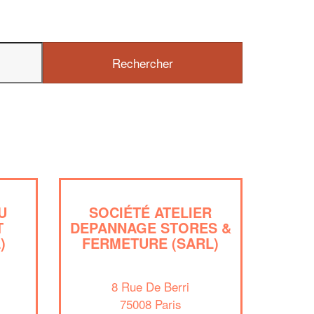
U
SOCIÉTÉ ATELIER
✕
T
DEPANNAGE STORES &
Vous êtes un
)
FERMETURE (SARL)
professionnel ?
8 Rue De Berri
Augmentez votre
e
chiffre d'affaires
75008 Paris
vos
tout en gagnant de
marges