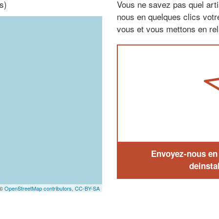
s)
Vous ne savez pas quel arti
nous en quelques clics vot
vous et vous mettons en rela
Envoyez-nous en q
deinstal
 ©
OpenStreetMap contributors,
CC-BY-SA