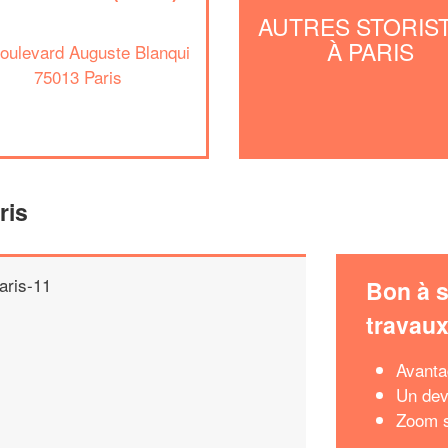
AUTRES STORIS
À PARIS
oulevard Auguste Blanqui
75013 Paris
ris
aris-11
Bon à s
travau
Avanta
Un dev
Zoom s