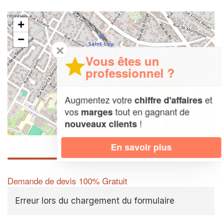
+
−
✕
Vous êtes un
professionnel ?
Augmentez votre
et
chiffre d'affaires
vos
tout en gagnant de
marges
!
nouveaux clients
Leaflet
| Map data ©
OpenStreetMap contributors,
CC-BY-SA
En savoir plus
Demande de devis 100% Gratuit
Erreur lors du chargement du formulaire