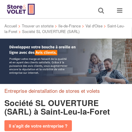
Toggle
Toggle
search
navigat
Accueil
>
Trouver un storiste
>
Ile-de-France
>
Val d'Oise
>
Saint-Leu-
la-Foret
>
Société SL OUVERTURE (SARL)
Entreprise deinstallation de stores et volets
Société SL OUVERTURE
(SARL)
à Saint-Leu-la-Foret
Il s'agit de votre entreprise ?